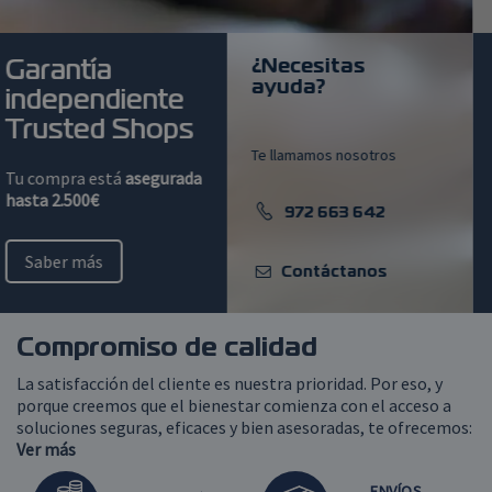
Pulsioxímetros
¿Necesitas
Garantía
ayuda?
independiente
Tensiómetros
Trusted Shops
Te llamamos nosotros
Termómetros
Tu compra está
asegurada
hasta 2.500€
972 663 642
Saber más
Contáctanos
Compromiso de calidad
La satisfacción del cliente es nuestra prioridad. Por eso, y
porque creemos que el bienestar comienza con el acceso a
soluciones seguras, eficaces y bien asesoradas, te ofrecemos:
Ver más
ENVÍOS