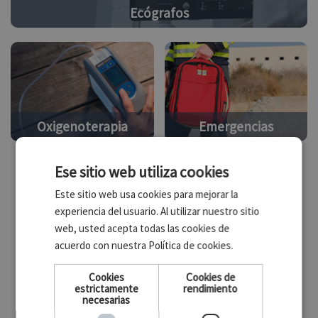
Ecógrafos
Oxigenoterapia
Emergencias
Ese sitio web utiliza cookies
Nuestros Top Ventas
Este sitio web usa cookies para mejorar la
experiencia del usuario. Al utilizar nuestro sitio
web, usted acepta todas las cookies de
LED SpA
acuerdo con nuestra Política de cookies.
-13%
Cookies
Cookies de
Electrobisturí Bipolar SURTRON 120
estrictamente
rendimiento
necesarias