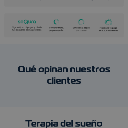
Las cookies estrictamente necesarias permiten la
funcionalidad principal del sitio web, como el inicio de
sesión de usuario y la gestión de cuentas. El sitio web no se
puede utilizar correctamente sin las cookies estrictamente
necesarias.
Proveedor
/
Nombre
Vencimiento
Descripción
Dominio
CookieScriptConsent
CookieScript
4 semanas 2
El servicio
quantumspain.es
días
Cookie-
Script.com
utiliza esta
cookie para
recordar las
Qué opinan nuestros
preferencias 
consentimien
de cookies de
clientes
los visitantes.
Es necesario
que el banner
de cookies de
Cookie-
Script.com
funcione
correctamente
Google Privacy
PHPSESSID
PHP.net
1 año 1 mes
Cookie
Policy
quantumspain.es
generada por
Terapia del sueño
aplicaciones