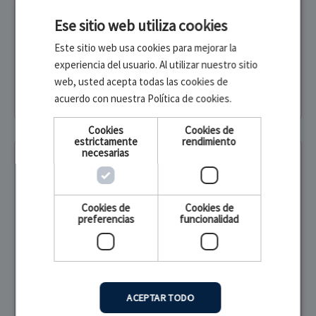
Ese sitio web utiliza cookies
29,00 €
Este sitio web usa cookies para mejorar la
(23,97 € SIN IVA)
experiencia del usuario. Al utilizar nuestro sitio
web, usted acepta todas las cookies de
acuerdo con nuestra Política de cookies.
Añadir al carrito
Cookies
Cookies de
estrictamente
rendimiento
necesarias
Elite Bags
Cookies de
Cookies de
preferencias
funcionalidad
ACEPTAR TODO