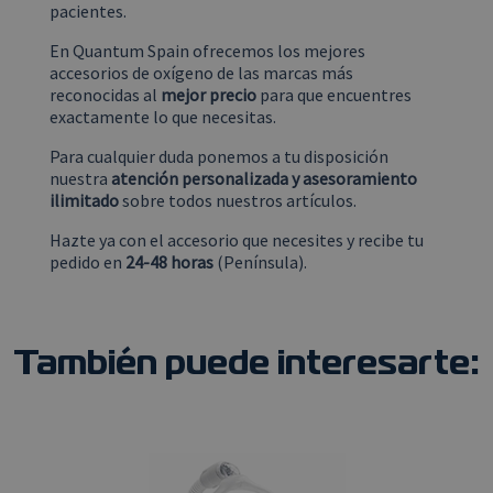
pacientes.
identificador
visto antes
de cliente. Se
de visitar
incluye en cada
dicho sitio
En Quantum Spain ofrecemos los mejores
solicitud de
web.
accesorios de oxígeno de las marcas más
página en un
sitio y se
reconocidas al
mejor precio
para que encuentres
test_cookie
Google LLC
15 minutos
DoubleClick
utiliza para
.doubleclick.net
(que es
exactamente lo que necesitas.
calcular los
propiedad
datos de
de Google)
visitantes,
Para cualquier duda ponemos a tu disposición
establece
sesiones y
esta cookie
nuestra
atención personalizada y asesoramiento
campañas
para
para los
ilimitado
sobre todos nuestros artículos.
determinar
informes de
si el
análisis de
navegador
Hazte ya con el accesorio que necesites y recibe tu
sitios.
del
pedido en
24-48 horas
(Península).
visitante
_ga_F0HR7NXQRW
.quantumspain.es
1 año 1 mes
Google
del sitio
Analytics
web admite
utiliza esta
cookies.
cookie para
mantener el
IDE
Google LLC
1 año
Esta cookie
estado de la
.doubleclick.net
es
También puede interesarte:
sesión.
establecida
por
Doubleclick
y lleva a
cabo
información
sobre cómo
el usuario