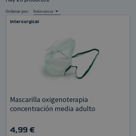
Hay 20 productos.

Ordenar por:
Relevancia
Pulsioxímetros
Intersurgical
Tensiómetros
Termómetros
Mascarilla oxigenoterapia
concentración media adulto
4,99 €