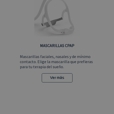
final utiliza
el sitio web
y cualquier
publicidad
que el
usuario
final haya
visto antes
de visitar
dicho sitio
web.
MASCARILLAS CPAP
Mascarillas faciales, nasales y de mínimo
contacto. Elige la mascarilla que prefieras
para tu terapia del sueño.
Ver más