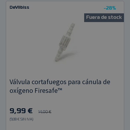
DeVilbiss
-28%
Fuera de stock
Válvula cortafuegos para cánula de
oxígeno Firesafe™
9,99 €
14,00 €
(9,08 € SIN IVA)