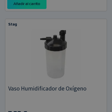
funcione
Añadir al carrito
correctamente
Google Privacy
PHPSESSID
PHP.net
1 año 1 mes
Cookie
Policy
quantumspain.es
generada por
aplicaciones
basadas en el
Stag
lenguaje PHP.
Este es un
identificador
de propósito
general que se
utiliza para
mantener las
variables de
sesión del
usuario.
Normalmente
es un número
generado al
azar, la forma
en que se usa
puede ser
específico del
Vaso Humidificador de Oxígeno
sitio, pero un
buen ejemplo
es mantener 
estado de inic
de sesión par
un usuario
entre páginas