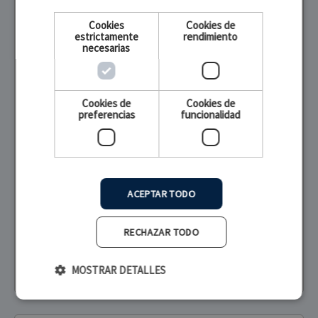
Cookies
Cookies de
estrictamente
rendimiento
necesarias
Cookies de
Cookies de
preferencias
funcionalidad
Regulador-Caudalímetro con
aspirador Venturi 15 LPM O2...
ACEPTAR TODO
199,00 €
216,00 €
RECHAZAR TODO
(164,47 € SIN IVA)
MOSTRAR DETALLES
Añadir al carrito