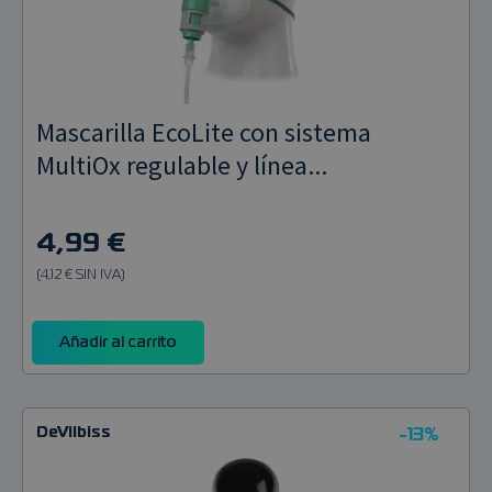
Mascarilla EcoLite con sistema
MultiOx regulable y línea...
4,99 €
(4,12 € SIN IVA)
Añadir al carrito
DeVilbiss
-13%