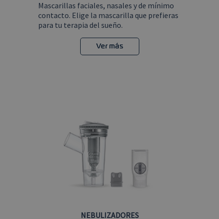
sesión.
Mascarillas faciales, nasales y de mínimo
establecida
por
contacto. Elige la mascarilla que prefieras
Doubleclick
para tu terapia del sueño.
y lleva a
cabo
información
sobre cómo
Ver más
el usuario
final utiliza
el sitio web
y cualquier
publicidad
que el
usuario
final haya
visto antes
de visitar
dicho sitio
web.
NEBULIZADORES