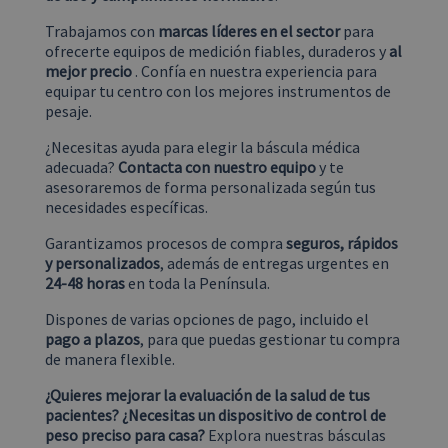
específico del
sitio, pero un
Trabajamos con
marcas líderes en el sector
para
buen ejemplo
es mantener 
ofrecerte equipos de medición fiables, duraderos y
al
estado de inic
mejor precio
. Confía en nuestra experiencia para
de sesión par
un usuario
equipar tu centro con los mejores instrumentos de
entre páginas
pesaje.
¿Necesitas ayuda para elegir la báscula médica
adecuada?
Contacta con nuestro equipo
y te
asesoraremos de forma personalizada según tus
Proveedor
/
Nombre
Vencimiento
Descripción
necesidades específicas.
Proveedor
Dominio
/
Nombre
Vencimiento
Descripción
Dominio
ajs_anonymous_id
Segment.io Inc.
59 minutos
Estas cookies
Garantizamos procesos de compra
seguros, rápidos
Proveedor
/
Nombre
Vencimiento
Descripción
quantumspain.es
51 segundos
se utilizan
_ga
Google LLC
1 año 1 mes
Este nombre de
Dominio
y personalizados
, además de entregas urgentes en
generalmente
.quantumspain.es
cookie está
para
24-48 horas
en toda la Península.
asociado con
PrestaShop-
.quantumspain.es
2 semanas 6
Analytics y
Google
[abcdef0123456789]
días
ayudan a
Universal
{32}
Dispones de varias opciones de pago, incluido el
contar
Analytics, que
cuántas
pago a plazos
, para que puedas gestionar tu compra
es una
_gcl_au
Google LLC
2 meses 4
Esta cookie
personas
actualización
de manera flexible.
.quantumspain.es
semanas
es
visitan un
significativa
establecida
sitio
del servicio de
por
determinado
¿Quieres mejorar la evaluación de la salud de tus
análisis de
Doubleclick
al rastrear si
Google más
pacientes? ¿Necesitas un dispositivo de control de
y lleva a
lo ha visitado
utilizado. Esta
cabo
peso preciso para casa?
Explora nuestras básculas
antes. Esta
cookie se
información
cookie tiene