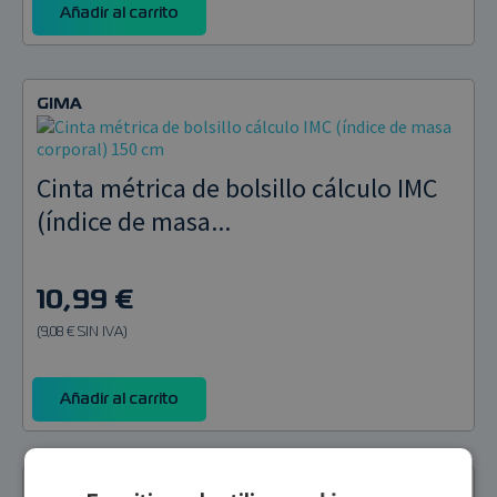
Añadir al carrito
GIMA
Cinta métrica de bolsillo cálculo IMC
(índice de masa...
10,99 €
(9,08 € SIN IVA)
Añadir al carrito
GIMA