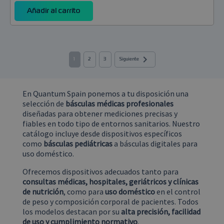
preferencias 
consentimien
Añadir al carrito
de cookies de
los visitantes.
Es necesario
que el banner
de cookies de
Cookie-
Script.com

1
2
3
Siguiente
funcione
correctamente
Google Privacy
PHPSESSID
PHP.net
1 año 1 mes
Cookie
Policy
En Quantum Spain ponemos a tu disposición una
quantumspain.es
generada por
aplicaciones
selección de
básculas médicas profesionales
basadas en el
diseñadas para obtener mediciones precisas y
lenguaje PHP.
Este es un
fiables en todo tipo de entornos sanitarios. Nuestro
identificador
catálogo incluye desde dispositivos específicos
de propósito
general que se
como
básculas pediátricas
a básculas digitales para
utiliza para
uso doméstico.
mantener las
variables de
sesión del
Ofrecemos dispositivos adecuados tanto para
usuario.
consultas médicas, hospitales, geriátricos y clínicas
Normalmente
de nutrición
, como para
uso doméstico
en el control
es un número
generado al
de peso y composición corporal de pacientes. Todos
azar, la forma
los modelos destacan por su
alta precisión, facilidad
en que se usa
puede ser
de uso y cumplimiento normativo
.