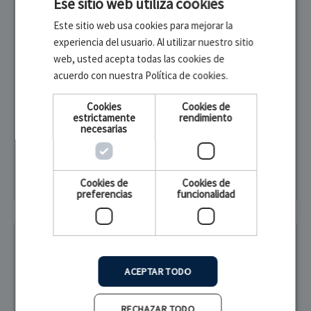
Ese sitio web utiliza cookies
Este sitio web usa cookies para mejorar la
experiencia del usuario. Al utilizar nuestro sitio
Báscula digital con tallímetro Pegaso
web, usted acepta todas las cookies de
(80 × 210 cm)
acuerdo con nuestra Política de cookies.
Cookies
Cookies de
estrictamente
rendimiento
399,99 €
necesarias
(330,57 € SIN IVA)
Cookies de
Cookies de
Añadir al carrito
preferencias
funcionalidad
Seca
-5%
ACEPTAR TODO
Alfombrilla Tallímetro portátil
pediátrico 99 cm SECA 210
RECHAZAR TODO