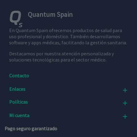
el usuario
final utiliza
el sitio web
Quantum Spain
y cualquier
publicidad
que el
usuario
En Quantum Spain ofrecemos productos de salud para
final haya
uso profesional y doméstico. También desarrollamos
visto antes
de visitar
software y apps médicas, facilitando la gestión sanitaria.
dicho sitio
web.
Destacamos por nuestra atención personalizada y
soluciones tecnológicas para el sector médico.
Contacto
Enlaces

Políticas

Mi cuenta

Pago seguro garantizado