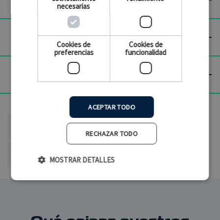
necesarias

Artículos Incluidos
Cookies de
Cookies de
preferencias
funcionalidad

Especificaciones técnicas
referencias específicas
ACEPTAR TODO
ean13
4012030014304
RECHAZAR TODO
MPN
27329
MOSTRAR DETALLES
Cookies estrictamente necesarias
Cookies de rendimiento
Cookies de preferencias