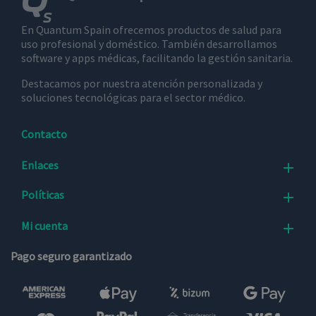
el sitio web
y cualquier
publicidad
En Quantum Spain ofrecemos productos de salud para
que el
uso profesional y doméstico. También desarrollamos
usuario
final haya
software y apps médicas, facilitando la gestión sanitaria.
visto antes
de visitar
Destacamos por nuestra atención personalizada y
dicho sitio
web.
soluciones tecnológicas para el sector médico.
Contacto
Enlaces

Políticas

Mi cuenta

Pago seguro garantizado