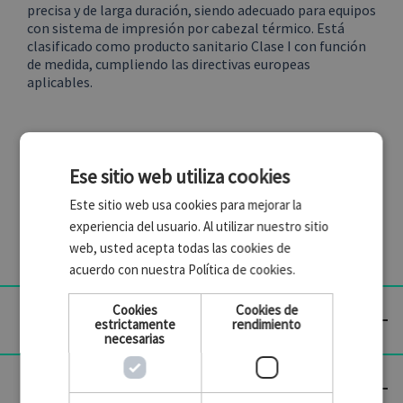
precisa y de larga duración, siendo adecuado para equipos
con sistema de impresión por cabezal térmico. Está
clasificado como producto sanitario Clase I con función
de medida, cumpliendo las directivas europeas
aplicables.
Compatible con el
monitor multiparamétrico CMS-8000
de GIMA, 90A,100G de Contect y 101G de Biocare. Este
Ese sitio web utiliza cookies
producto con cuadrícula naranja y libre de fenoles es
ideal para centros médicos, consultas privadas o
Este sitio web usa cookies para mejorar la
servicios hospitalarios que requieran reposición
experiencia del usuario. Al utilizar nuestro sitio
constante de consumibles de calidad.
web, usted acepta todas las cookies de
acuerdo con nuestra Política de cookies.
Cookies
Cookies de

Artículos Incluidos
estrictamente
rendimiento
necesarias

Especificaciones técnicas