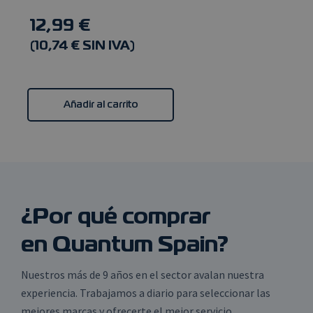
identificador
de propósito
12,99 €
general que s
utiliza para
(10,74 € SIN IVA)
mantener las
variables de
sesión del
usuario.
Normalment
es un número
Añadir al carrito
generado al
azar, la form
en que se usa
puede ser
específico de
sitio, pero un
buen ejempl
es mantener 
estado de ini
de sesión pa
un usuario
¿Por qué comprar
entre página
en Quantum Spain?
Nuestros más de 9 años en el sector avalan nuestra
experiencia. Trabajamos a diario para seleccionar las
Proveedor
/
mejores marcas y ofrecerte el mejor servicio.
Nombre
Vencimiento
Descripción