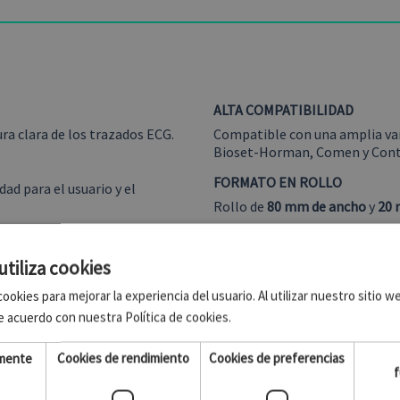
ALTA COMPATIBILIDAD
ra clara de los trazados ECG.
Compatible con una amplia vari
Bioset-Horman, Comen y Cont
FORMATO EN ROLLO
d para el usuario y el
Rollo de
80 mm de ancho
y
20 
SIN MARCADORES
e las curvas
Papel continuo sin indicadores
utiliza cookies
ookies para mejorar la experiencia del usuario. Al utilizar nuestro sitio 
e acuerdo con nuestra Política de cookies.
amente
Cookies de rendimiento
Cookies de preferencias
f