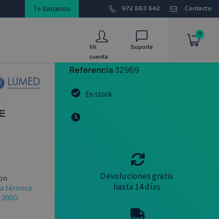
Te llamamos
972 663 642
Contacto
0
Mi
Soporte
cuenta
Referencia
32969
En stock
E
Devoluciones gratis
con
hasta 14 días
a térmica
 300G.