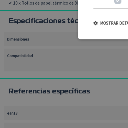
✔ 10 x Rollos de papel térmico de 80mm x 20 m con cuadrícul
Especificaciones técnicas
MOSTRAR DET
Dimensiones
Cookies estr
Compatibilidad
Las cookies estrictament
El sitio web no se puede
Nombre
CookieScriptConsent
referencias específicas
PHPSESSID
ean13