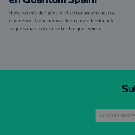
en Quantum Spain?
Nuestros más de 9 años en el sector avalan nuestra
ones gratuitas
Ofrecemos atención al
experiencia. Trabajamos a diario para seleccionar las
días (Ver
cliente personalizada y a
mejores marcas y ofrecerte el mejor servicio.
nes).
medida.
Su