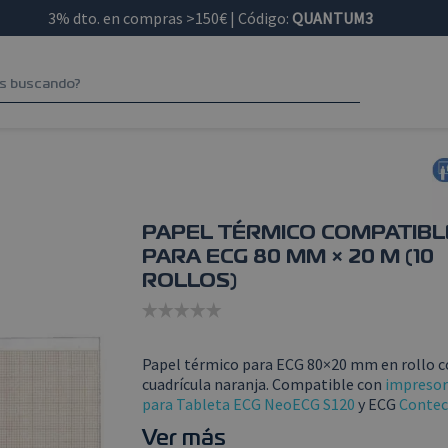
3% dto. en compras >150€ | Código:
QUANTUM3
PAPEL TÉRMICO COMPATIBL
PARA ECG 80 MM × 20 M (10
ROLLOS)
Papel térmico para ECG 80×20 mm en rollo 
cuadrícula naranja. Compatible con
impresor
para Tableta ECG NeoECG S120
y ECG
Contec
Ver más