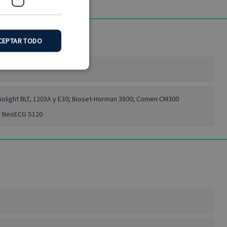
CEPTAR TODO
funcionalidad
Biolight BLT, 1203A y E30; Bioset-Horman 3800; Comen CM300
y la gestión de cuentas.
G NeoECG S120
cordar las preferencias
rio que el banner de
 PHP. Este es un
antener las variables de
l azar, la forma en que
plo es mantener un