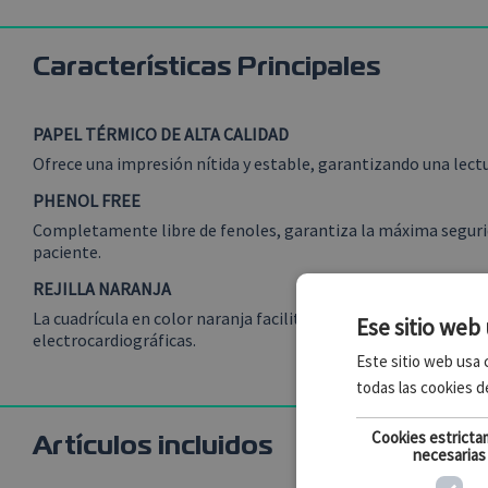
Características Principales
PAPEL TÉRMICO DE ALTA CALIDAD
Ofrece una impresión nítida y estable, garantizando una lectu
PHENOL FREE
Completamente libre de fenoles, garantiza la máxima segurida
paciente.
REJILLA NARANJA
La cuadrícula en color naranja facilita la lectura y el análisis d
Ese sitio web 
electrocardiográficas.
Este sitio web usa c
todas las cookies d
Cookies estrict
Artículos incluidos
necesarias