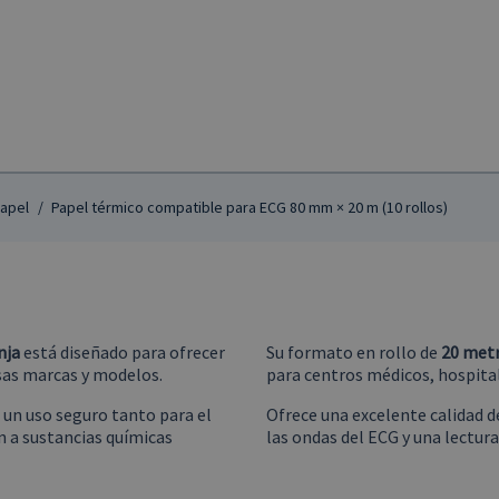
papel
Papel térmico compatible para ECG 80 mm × 20 m (10 rollos)
nja
está diseñado para ofrecer
Su formato en rollo de
20 metr
rsas marcas y modelos.
para centros médicos, hospital
a un uso seguro tanto para el
Ofrece una excelente calidad d
n a sustancias químicas
las ondas del ECG y una lectura