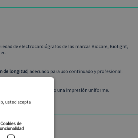
edad de electrocardiógrafos de las marcas Biocare, Biolight,
ec.
m de longitud
, adecuado para uso continuado y profesional.
 de fin de rollo, asegurando una impresión uniforme.
web, usted acepta
Cookies de
uncionalidad