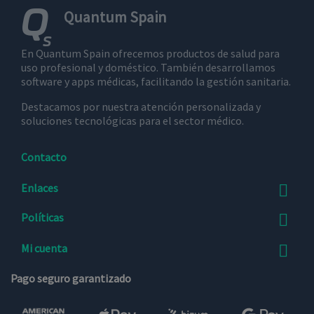
del
Quantum Spain
visitante
_ga_F0HR7NXQRW
.quantumspain.es
1 año 1 mes
Google
del sitio
Analytics
web admite
utiliza esta
cookies.
cookie para
En Quantum Spain ofrecemos productos de salud para
mantener el
estado de la
uso profesional y doméstico. También desarrollamos
IDE
Google LLC
1 año
Esta cookie
sesión.
.doubleclick.net
es
software y apps médicas, facilitando la gestión sanitaria.
establecida
por
Destacamos por nuestra atención personalizada y
Doubleclick
y lleva a
soluciones tecnológicas para el sector médico.
cabo
información
sobre cómo
el usuario
Contacto
final utiliza
el sitio web
y cualquier
Enlaces

publicidad
que el
usuario
Políticas

final haya
visto antes
de visitar
Mi cuenta

dicho sitio
web.
Pago seguro garantizado