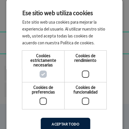
El aluminio resistente y ligero convierte el mango HDE-
01 en un accesorio ideal para el EarScope de Dino-Lite o
Ese sitio web utiliza cookies
cualquier otro modelo Dino-Lite.
Este sitio web usa cookies para mejorar la
experiencia del usuario. Al utilizar nuestro sitio
web, usted acepta todas las cookies de

Especificaciones técnicas
acuerdo con nuestra Política de cookies.
Cookies
Cookies de
referencias específicas
estrictamente
rendimiento
necesarias
ean13
4712805475667
Cookies de
Cookies de
MPN
HDE-01
preferencias
funcionalidad
ACEPTAR TODO