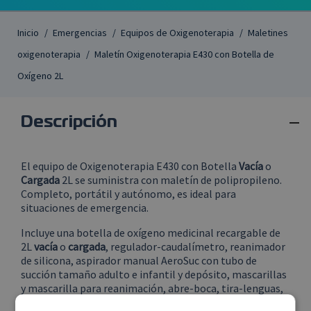
Inicio
Emergencias
Equipos de Oxigenoterapia
Maletines
oxigenoterapia
Maletín Oxigenoterapia E430 con Botella de
Oxígeno 2L

Descripción
El equipo de Oxigenoterapia E430 con Botella
Vacía
o
Cargada
2L se suministra con maletín de polipropileno.
Completo, portátil y autónomo, es ideal para
situaciones de emergencia.
Incluye una botella de oxígeno medicinal recargable de
2L
vacía
o
cargada
, regulador-caudalímetro, reanimador
de silicona, aspirador manual AeroSuc con tubo de
succión tamaño adulto e infantil y depósito, mascarillas
y mascarilla para reanimación, abre-boca, tira-lenguas,
manta térmica, tijeras para emergencias y tubos de