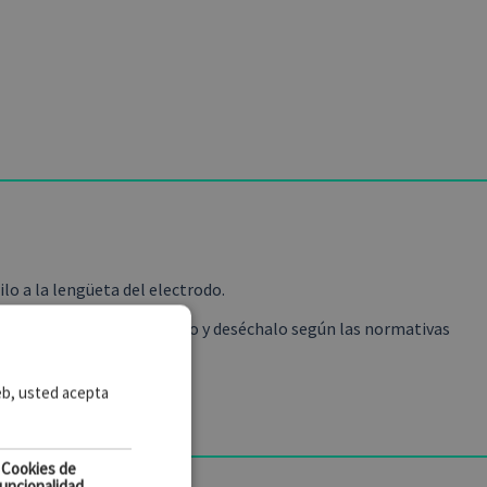
ilo a la lengüeta del electrodo.
dimiento, retira el electrodo y deséchalo según las normativas
 solo uso.
web, usted acepta
Cookies de
uncionalidad