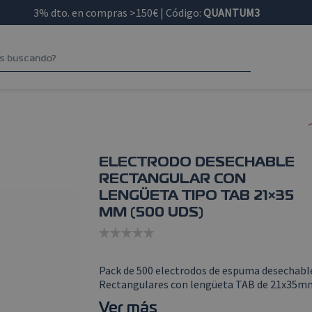
3% dto. en compras >150€ | Código:
QUANTUM3
ELECTRODO DESECHABLE
RECTANGULAR CON
LENGÜETA TIPO TAB 21×35
MM (500 UDS)
Pack de 500 electrodos de espuma desechable
Rectangulares con lengüeta TAB de 21x35m
Ver más