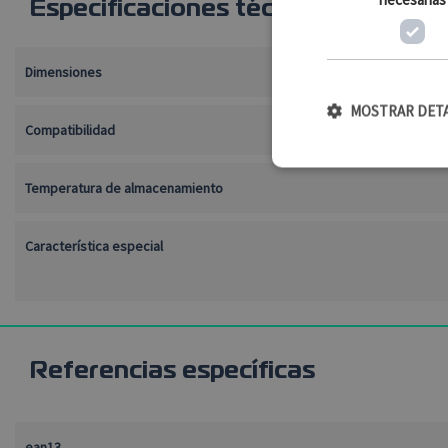
Especificaciones técnicas
Dimensiones
MOSTRAR DET
Compatibilidad
Temperatura de almacenamiento
Cookies estr
Característica especial
Las cookies estrictament
El sitio web no se puede
Nombre
CookieScriptConsent
referencias específicas
PHPSESSID
ean13