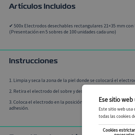
Artículos Incluidos
✔ 500x Electrodos desechables rectangulares 21×35 mm con 
(Presentación en 5 sobres de 100 unidades cada uno)
Instrucciones
1. Limpia y seca la zona de la piel donde se colocará el electro
2. Retira el electrodo del sobre y despega la lámina protector
Ese sitio web 
3. Coloca el electrodo en la posición adecuada, presionando 
adhesión.
Este sitio web usa c
todas las cookies d
Cookies estrict
necesarias