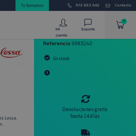
Te llamamos
972 663 642
Contacto
0
Mi
Soporte
cuenta
Referencia
9983240
En stock
Devoluciones gratis
hasta 14 días
s Lessa.
m.