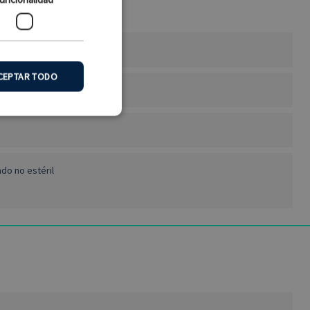
CEPTAR TODO
funcionalidad
ado no estéril
y la gestión de cuentas.
cordar las preferencias
rio que el banner de
 PHP. Este es un
antener las variables de
l azar, la forma en que