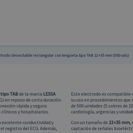
ctrodo desechable rectangular con lengüeta tipo TAB 21×35 mm (500 uds)
 tipo TAB
de la marca
LESSA
Este electrodo es compatible 
G) en reposo de corta duración.
su uso en procedimientos que 
onexión rápida y segura
de 500 unidades (5 sobres de 10
clínicos y hospitalarios.
cardiología, urgencias y unidad
a excelente conductividad y
Con un tamaño de
21×35 mm
,
e el registro del ECG. Además,
captación de señales bioeléctr