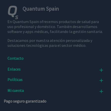
el usuario
final utiliza
Quantum Spain
el sitio web
y cualquier
publicidad
que el
En Quantum Spain ofrecemos productos de salud para
usuario
final haya
uso profesional y doméstico. También desarrollamos
visto antes
software y apps médicas, facilitando la gestión sanitaria.
de visitar
dicho sitio
web.
Destacamos por nuestra atención personalizada y
soluciones tecnológicas para el sector médico.
Contacto
Enlaces

Políticas

Mi cuenta

Pago seguro garantizado