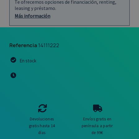
Te ofrecemos opciones de financiación, renting,
leasing y préstamo.
Más información
Referencia
14111222
En stock
Devoluciones
Envíos gratis en
gratis hasta 14
península a partir
días
de 99€