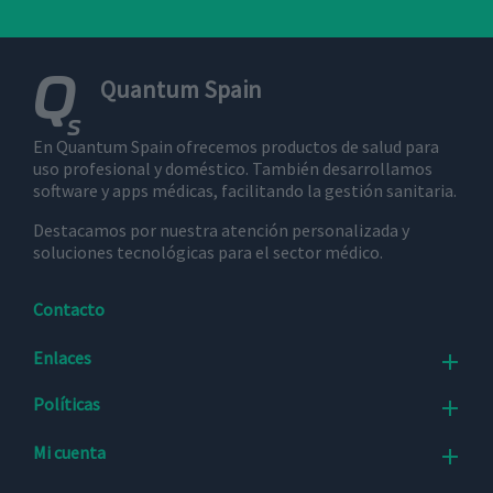
sobre cómo
el usuario
final utiliza
el sitio web
y cualquier
Quantum Spain
publicidad
que el
usuario
final haya
En Quantum Spain ofrecemos productos de salud para
visto antes
uso profesional y doméstico. También desarrollamos
de visitar
dicho sitio
software y apps médicas, facilitando la gestión sanitaria.
web.
Destacamos por nuestra atención personalizada y
soluciones tecnológicas para el sector médico.
Contacto
Enlaces

Políticas

Mi cuenta
